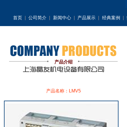
首页
|
公司简介
|
新闻中心
|
产品展示
|
经典案例
|
产品介绍
产品名称：LMV5